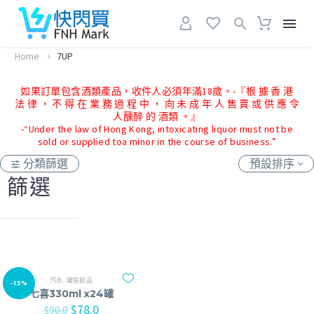
Home
7UP
如果訂單包含酒類產品，收件人必須年滿18歲。-『根 據 香 港
法 律 ， 不 得 在 業 務 過 程 中 ， 向 未 成 年 人 售 賣 或 供 應 令
人醺醉 的 酒類 。』
-“Under the law of Hong Kong, intoxicating liquor must not be
sold or supplied toa minor in the course of business.”
分類篩選
預設排序
篩選
汽水
,
罐裝飲品
-13%
七喜330ml x24罐
$
78.0
$
90.0