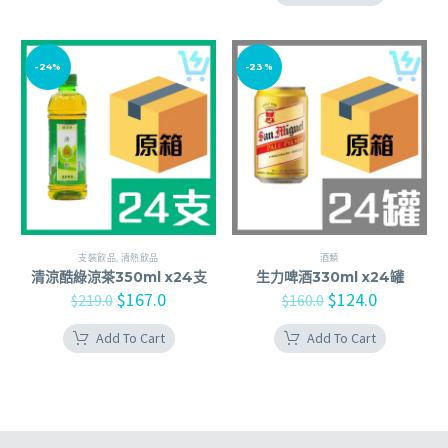
-24%
-23%
支裝飲品
,
清熱飲品
酒類
清涼酷綠涼茶350ml x24支
生力啤酒330ml x24罐
$
167.0
$
124.0
$
219.0
$
160.0
Add To Cart
Add To Cart