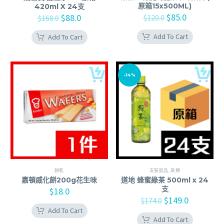
原箱15x500ML)
420ml X 24支
$
85.0
$
88.0
$
120.0
$
168.0
Add To Cart
Add To Cart
-14%
餅乾
支裝飲品
,
茶類
嘉頓威化餅200g花生味
道地 蜂蜜綠茶 500ml x 24
支
$
18.0
$
149.0
$
174.0
Add To Cart
Add To Cart