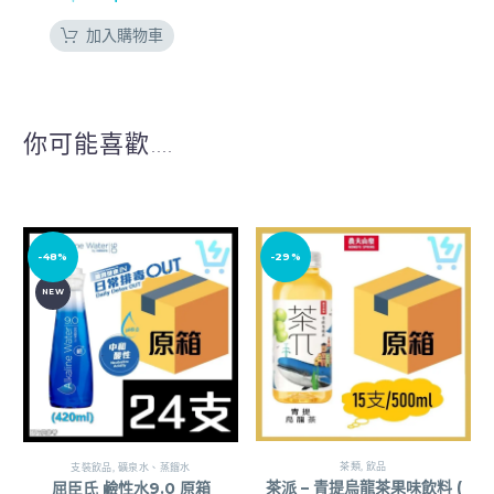
加入購物車
你可能喜歡....
-48%
-29%
NEW
茶類
,
飲品
支裝飲品
,
礦泉水、蒸餾水
茶派 – 青提烏龍茶果味飲料 (
屈臣氏 鹼性水9.0 原箱