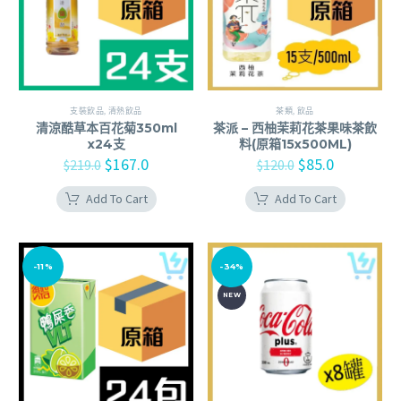
茶類
,
飲品
支裝飲品
,
清熱飲品
茶派 – 西柚茉莉花茶果味茶飲
清涼酷草本百花菊350ml
料(原箱15x500ML)
x24支
$
85.0
$
167.0
$
120.0
$
219.0
Add To Cart
Add To Cart
-11%
-34%
NEW