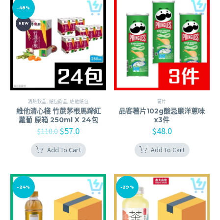
-48%
NEW
清熱飲品
,
紙包飲品
,
維他紙包
薯片
維他清心棧 竹蔗茅根馬蹄紅
品客薯片102g酸忌廉洋蔥味
蘿蔔 原箱 250ml X 24包
x3件
$
57.0
$
48.0
$
110.0
Add To Cart
Add To Cart
-24%
-29%