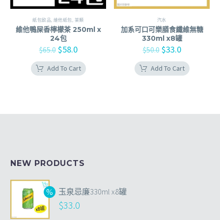
紙包飲品
,
維他紙包
,
茶類
汽水
維他鴨屎香檸檬茶 250ml x
加系可口可樂膳食纖維無糖
24包
330ml x8罐
$
58.0
$
33.0
$
65.0
$
50.0
Add To Cart
Add To Cart
NEW PRODUCTS
玉泉忌廉330ml x8罐
$
33.0