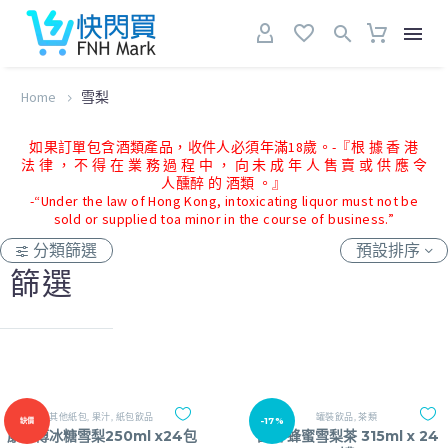
Home
雪梨
如果訂單包含酒類產品，收件人必須年滿18歲。-『根 據 香 港
法 律 ， 不 得 在 業 務 過 程 中 ， 向 未 成 年 人 售 賣 或 供 應 令
人醺醉 的 酒類 。』
-“Under the law of Hong Kong, intoxicating liquor must not be
sold or supplied toa minor in the course of business.”
分類篩選
預設排序
篩選
其他紙包
,
果汁
,
紙包飲品
罐裝飲品
,
茶類
-17%
缺價
康師傅冰糖雪梨250ml x24包
雀巢 蜂蜜雪梨茶 315ml x 24