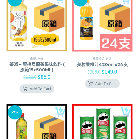
茶類
,
飲品
支裝飲品
,
果汁
茶派 – 蜜桃烏龍茶果味飲料 (
美粒果橙汁420ml x24支
原箱15x500ML)
$
149.0
$
208.0
$
85.0
$
120.0
Add To Cart
Add To Cart
-7%