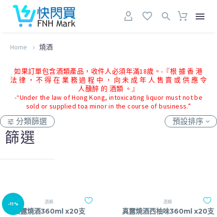
Home
燒酒
如果訂單包含酒類產品，收件人必須年滿18歲。-『根 據 香 港
法 律 ， 不 得 在 業 務 過 程 中 ， 向 未 成 年 人 售 賣 或 供 應 令
人醺醉 的 酒類 。』
-“Under the law of Hong Kong, intoxicating liquor must not be
sold or supplied toa minor in the course of business.”
分類篩選
預設排序
篩選
酒類
酒類
-11%
真露燒酒360ml x20支
真露燒酒西柚味360ml x20支