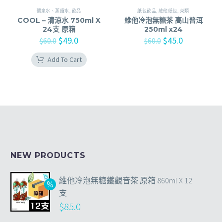
礦泉水、蒸餾水
,
飲品
紙包飲品
,
維他紙包
,
茶類
COOL – 清涼水 750ml X
維他冷泡無糖茶 高山普洱
24支 原箱
250ml x24
$
49.0
$
45.0
$
60.0
$
60.0
Add To Cart
NEW PRODUCTS
維他冷泡無糖鐵觀音茶 原箱 860ml X 12
支
$
85.0