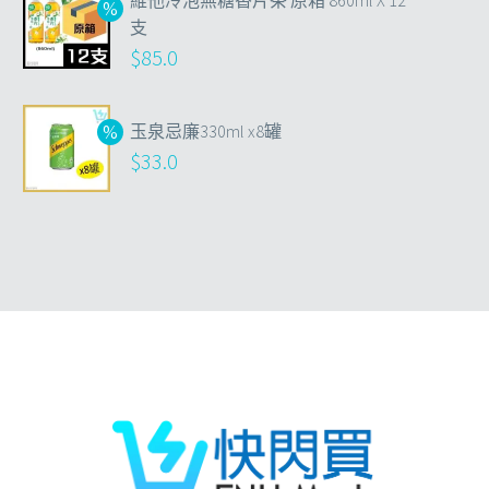
維他冷泡無糖香片茶 原箱 860ml X 12
支
$
85.0
玉泉忌廉330ml x8罐
$
33.0