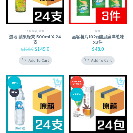
支裝飲品
,
茶類
薯片
道地 蘋果綠茶 500ml X 24
品客薯片102g酸忌廉洋蔥味
支
x3件
$
149.0
$
48.0
$
160.0
Add To Cart
Add To Cart
OUT OF
-18%
STOCK
NEW
-25%