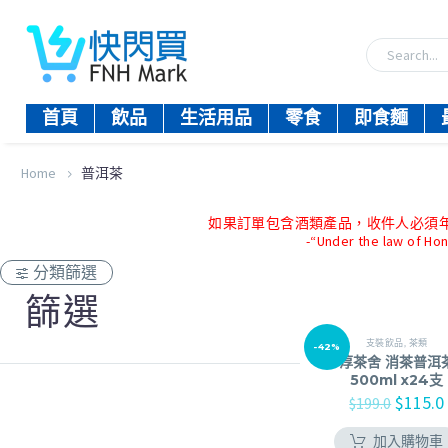
首頁
飲品
生活用品
零食
即食麵
Home
普洱茶
如果訂單包含酒類產品，收件人必須年滿18歲。-
-“Under the law of Hon
分類篩選
篩選
支裝飲品
,
茶類
-42%
淳茶舍 消茶普洱
500ml x24支
$
115.0
$
199.0
加入購物車