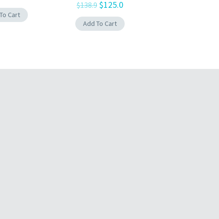
$
125.0
$
138.9
To Cart
Add To Cart