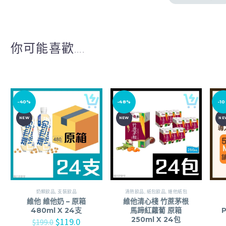
你可能喜歡....
-40%
-48%
-1
NEW
NEW
NE
奶類飲品
,
支裝飲品
清熱飲品
,
紙包飲品
,
維他紙包
維他 維他奶 – 原箱
維他清心棧 竹蔗茅根
480ml X 24支
馬蹄紅蘿蔔 原箱
250ml X 24包
$
119.0
$
199.0