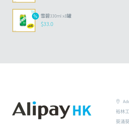
雪碧330ml x8罐
$
33.0
Add
裕林工
葵涌葵