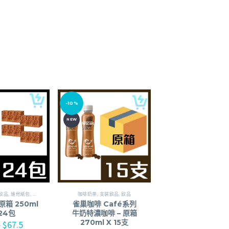
-10%
NEW
飲品
,
維他紙包
,
飲品
咖啡奶荼
,
支裝飲品
,
飲品
原箱 250ml
雀巢咖啡 Café系列
 24包
牛奶特濃咖啡 – 原箱
270ml X 15支
$
67.5
0