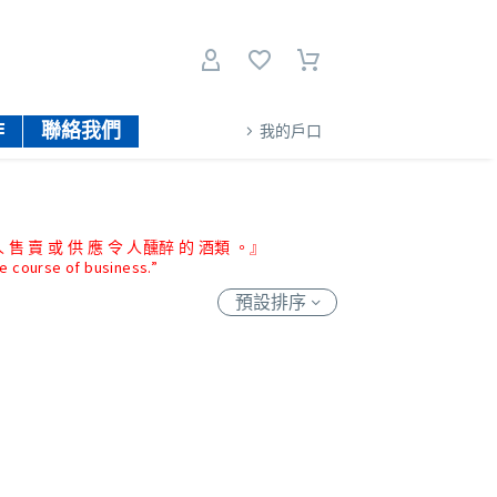
作
聯絡我們
我的戶口
 售 賣 或 供 應 令 人醺醉 的 酒類 。』
he course of business.”
預設排序