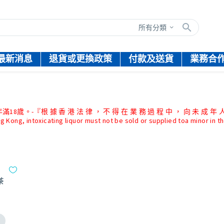
所有分類
最新消息
退貨或更換政策
付款及送貨
業務合
『根 據 香 港 法 律 ， 不 得 在 業 務 過 程 中 ， 向 未 成 年 人
g Kong, intoxicating liquor must not be sold or supplied toa minor in t
茶