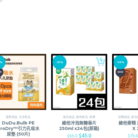
0%
-31%
-10%
W
NEW
寵物用品
,
生活用品
紙包飲品
,
維他紙包
,
茶類
奶類飲品
,
紙包
DuDu.Bulb PE
維他冷泡無糖香片
維他麥精 
ProDry™引力孔吸水
250ml x24包(原箱)
X
尿墊 (50片)
$
45.0
$
65.0
$
75.