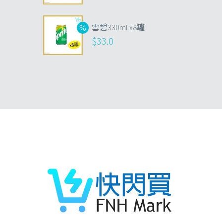
雪碧330ml x8罐
$
33.0