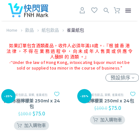
Home
飲品
紙包飲品
雀巢紙包
如果訂單包含酒類產品，收件人必須年滿18歲。-『根 據 香 港
法 律 ， 不 得 在 業 務 過 程 中 ， 向 未 成 年 人 售 賣 或 供 應 令
人醺醉 的 酒類 。』
-“Under the law of Hong Kong, intoxicating liquor must not be
sold or supplied toa minor in the course of business.”
預設排序
紙包飲品
,
茶類
,
雀巢紙包
紙包飲品
,
茶類
,
雀巢紙包
-25%
-25%
雀巢冰極檸檬茶 250ml x 24
雀巢檸檬茶 250ml x 24包
包
$
75.0
$
100.0
$
75.0
$
100.0
加入購物車
加入購物車