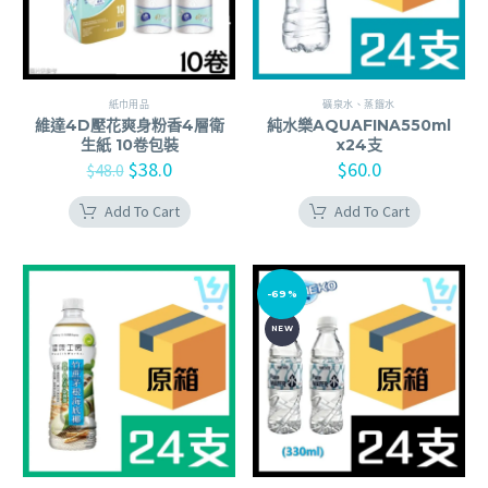
紙巾用品
礦泉水、蒸餾水
維達4D壓花爽身粉香4層衛
純水樂AQUAFINA550ml
生紙 10卷包裝
x24支
$
38.0
$
60.0
$
48.0
Add To Cart
Add To Cart
-69%
NEW