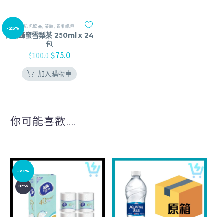
紙包飲品
,
茶類
,
雀巢紙包
-25%
雀巢蜂蜜雪梨茶 250ml x 24
包
$
75.0
$
100.0
加入購物車
你可能喜歡....
-21%
NEW