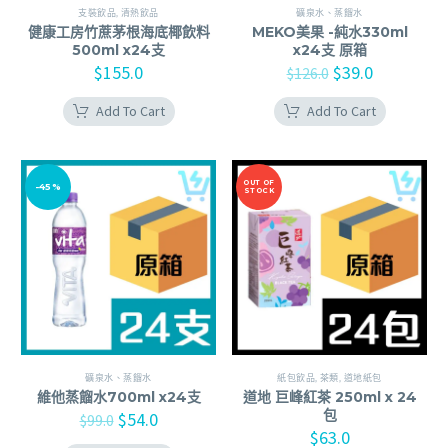
支裝飲品
,
清熱飲品
礦泉水、蒸餾水
健康工房竹蔗茅根海底椰飲料
MEKO美果 -純水330ml
500ml x24支
x24支 原箱
$
155.0
$
39.0
$
126.0
Add To Cart
Add To Cart
OUT OF
-45%
STOCK
礦泉水、蒸餾水
紙包飲品
,
茶類
,
道地紙包
維他蒸餾水700ml x24支
道地 巨峰紅茶 250ml x 24
包
$
54.0
$
99.0
$
63.0