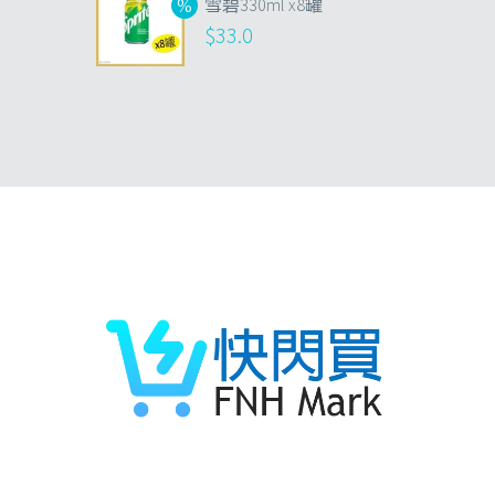
雪碧330ml x8罐
$
33.0