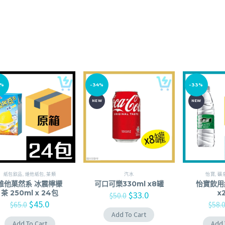
1%
-34%
-33%
NEW
NEW
紙包飲品
,
維他紙包
,
茶類
汽水
怡寶
,
礦
維他菓然系 冰震檸檬
可口可樂330ml x8罐
怡寶飲用
茶 250ml x 24包
x
$
33.0
$
50.0
$
45.0
$
65.0
$
58.
Add To Cart
Add To Cart
Add 