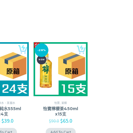
-28%
NEW
泉水、蒸餾水
怡寶
,
茶類
純水555ml
怡寶檸檬茶450ml
24支
x15支
$
39.0
$
65.0
0
$
90.0
To Cart
Add To Cart