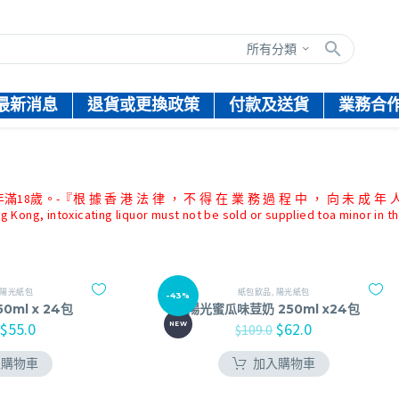
所有分類
最新消息
退貨或更換政策
付款及送貨
業務合
『根 據 香 港 法 律 ， 不 得 在 業 務 過 程 中 ， 向 未 成 年 人
g Kong, intoxicating liquor must not be sold or supplied toa minor in t
陽光紙包
紙包飲品
,
陽光紙包
-43%
0ml x 24包
陽光蜜瓜味荳奶 250ml x24包
$
55.0
$
62.0
NEW
$
109.0
入購物車
加入購物車