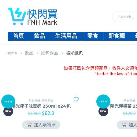
首頁
飲品
生活用品
零食
即食麵
Home
飲品
紙包飲品
陽光紙包
如果訂單包含酒類產品，收件人必須年滿18歲。-
-“Under the law of Hon
紙包飲品
,
陽光紙包
紙包飲品
,
-43%
-54%
陽光椰子味荳奶 250ml x24包
陽光檸檬茶 25
$
62.0
NEW
NEW
$
109.0
$
120.0
加入購物車
加