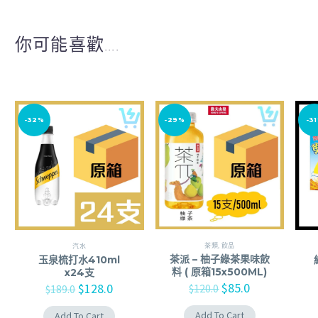
你可能喜歡....
-32%
-29%
-3
茶類
,
飲品
汽水
茶派 – 柚子綠茶果味飲
玉泉梳打水410ml
料 ( 原箱15x500ML)
x24支
$
85.0
$
128.0
$
120.0
$
189.0
Add To Cart
Add To Cart