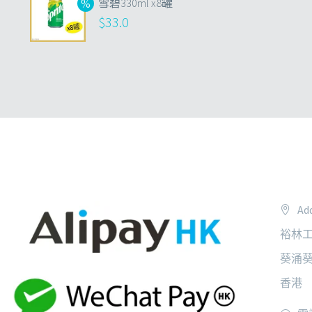
雪碧330ml x8罐
$
33.0
Add
裕林工
葵涌葵
香港