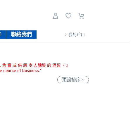
作
聯絡我們
我的戶口
 售 賣 或 供 應 令 人醺醉 的 酒類 。』
he course of business.”
預設排序