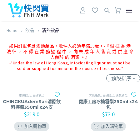
Home
飲品
清熱飲品
如果訂單包含酒類產品，收件人必須年滿18歲。-『根 據 香 港
法 律 ， 不 得 在 業 務 過 程 中 ， 向 未 成 年 人 售 賣 或 供 應 令
人醺醉 的 酒類 。』
-“Under the law of Hong Kong, intoxicating liquor must not be
sold or supplied toa minor in the course of business.”
預設排序
支裝飲品
,
清熱飲品
其他紙包
,
清熱飲品
,
紙包飲品
CHINGKUAdemSari清酷飲
健康工房冰糖雪梨250ml x24
料檸檬350ml x24支
包
$
219.0
$
73.0
加入購物車
加入購物車