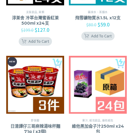
支裝飲品
,
茶類
礦泉水、蒸餾水
淳茶舍 冷萃台灣蜜香紅茶
飛雪礦物質水1.5L x12支
500ml x24支
$
59.0
$
80.0
$
127.0
$
199.0
Add To Cart
Add To Cart
NEW
即食麵
果汁
,
紙包飲品
,
維他紙包
日清譚仔三哥麻辣湯味杯麵
維他黑加侖子汁250ml x24
71g ( x3個)
包