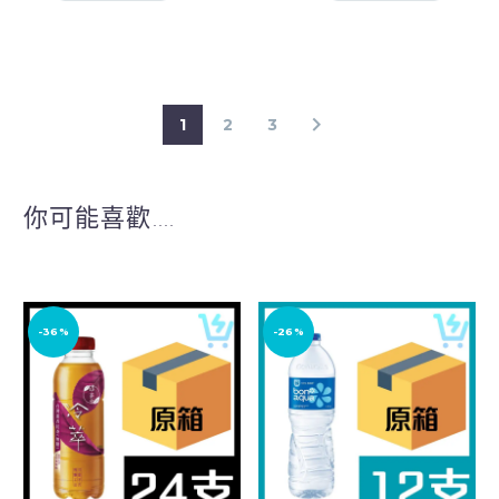
1
2
3
你可能喜歡....
-36%
-26%