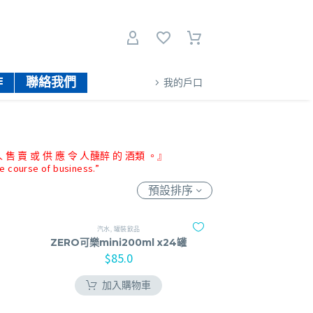
作
聯絡我們
我的戶口
 售 賣 或 供 應 令 人醺醉 的 酒類 。』
he course of business.”
預設排序
汽水
,
罐裝飲品
ZERO可樂mini200ml x24罐
$
85.0
加入購物車