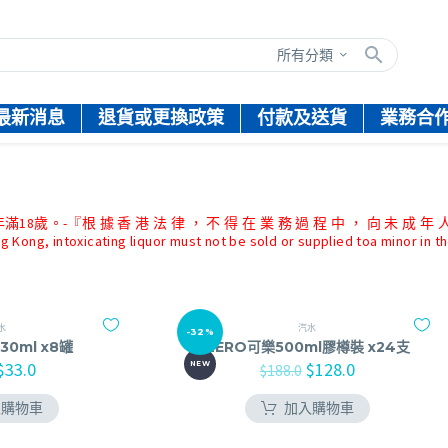
所有分類
最新消息
退貨或更換政策
付款及送貨
業務合
『根 據 香 港 法 律 ， 不 得 在 業 務 過 程 中 ， 向 未 成 年 人
g Kong, intoxicating liquor must not be sold or supplied toa minor in t
水
汽水
-32%
30ml x8罐
ZERO可樂500ml膠樽裝 x24支
$
33.0
$
128.0
NEW
$
188.0
入購物車
加入購物車