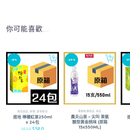
你可能喜歡....
-8%
-29%
-9
運動能量飲品
,
飲品
紙包飲品
,
茶類
,
道地紙包
農夫山泉 – 尖叫 茶氨
道地 檸檬紅茶250ml
酸型黄金桃味 (原箱
x 24包
15x550ML)
$
58.0
$
63.0