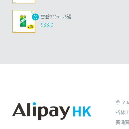
雪碧330ml x8罐
$
33.0
Add
裕林工
葵涌葵