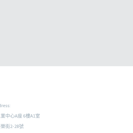
ress:
業中心A座 6樓A1室
樂街2-28號