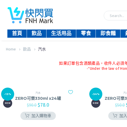
首頁
飲品
生活用品
零食
即食麵
Home
飲品
汽水
如果訂單包含酒類產品，收件人必須年滿18歲。-
-“Under the law of Hon
汽水
汽
-13%
-34%
ZERO可樂330ml x24罐
ZERO可樂3
$
78.0
NEW
NEW
$
90.0
$
50.0
加入購物車
加