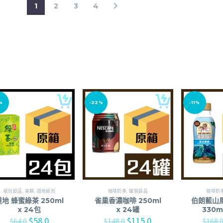
1
2
3
4
%
-22%
-11%
紙包飲品
,
茶類
,
道地紙包
咖啡奶荼
,
罐裝飲品
咖啡奶
道地 蜂蜜綠茶 250ml
雀巢香濃咖啡 250ml
伯朗藍山
x 24包
x 24罐
330m
$
58.0
$
115.0
$
64.0
$
148.0
$
168.