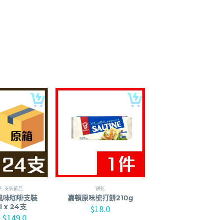
荼
,
支裝飲品
餅乾
風味咖啡支裝
嘉頓原味梳打餅210g
l x 24支
$
18.0
$
149.0
0