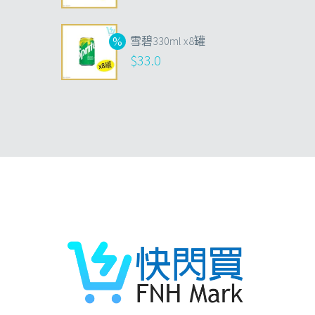
雪碧330ml x8罐
$
33.0